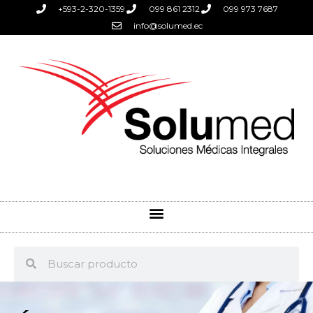
+593-2-320-1359
099 861 2312
099 973 7687
info@solumed.ec