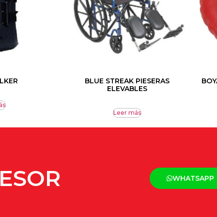
LKER
BLUE STREAK PIESERAS
BOY
ELEVABLES
ás
Leer más
SESOR
WHATSAPP