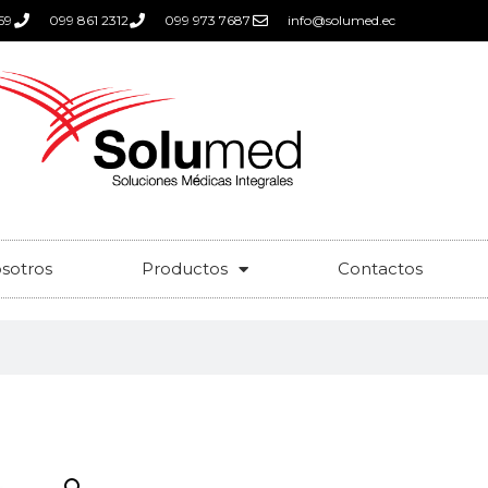
59
099 861 2312
099 973 7687
info@solumed.ec
sotros
Productos
Contactos