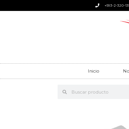
+593-2-320-13
Inicio
No