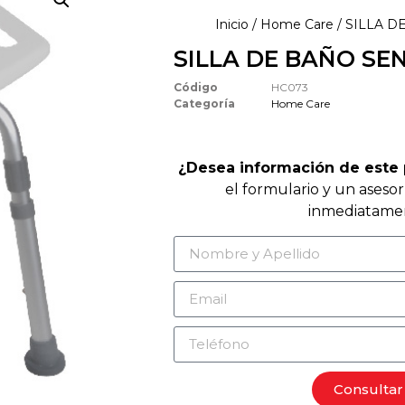
Inicio
/
Home Care
/ SILLA D
SILLA DE BAÑO SE
Código
HC073
Categoría
Home Care
¿Desea información de este
el formulario y un aseso
inmediatame
Consultar