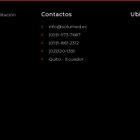
Contactos
Ub
litación
info@solumed.ec
(09)9-973-7687
(09)9-861-2312
(02)320-1359
Quito - Ecuador