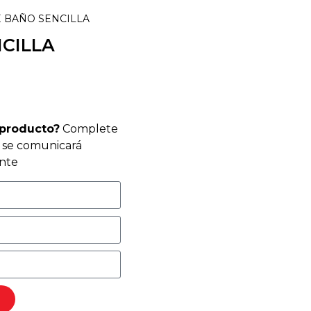
E BAÑO SENCILLA
NCILLA
 producto?
Complete
r se comunicará
nte