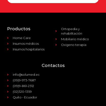
Productos
Ortopedia y
rehabilitación
Home Care
Mobiliario médico
Insumos médicos
Oxigeno terapia
Insumos hospitalarios
Contactos
info@solumed.ec
(09)9-973-7687
(09)9-861-2312
(02)320-1359
Quito - Ecuador