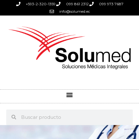
+593-2-320-1359
099 861 2312
099 973 7687
info@solumed.ec