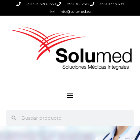
+593-2-320-1359
099 861 2312
099 973 7687
info@solumed.ec