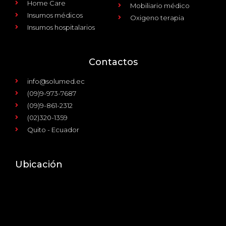
Home Care
Mobiliario médico
Insumos médicos
Oxigeno terapia
Insumos hospitalarios
Contactos
info@solumed.ec
(09)9-973-7687
(09)9-861-2312
(02)320-1359
Quito - Ecuador
Ubicación