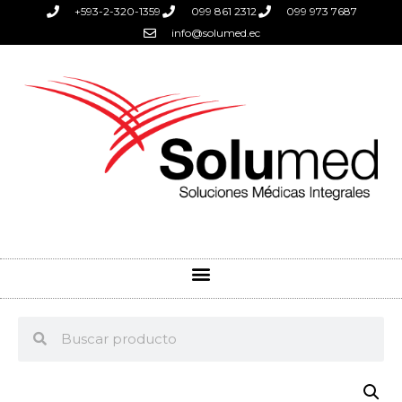
+593-2-320-1359
099 861 2312
099 973 7687
info@solumed.ec