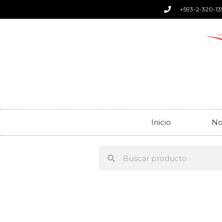
+593-2-320-13
Inicio
No