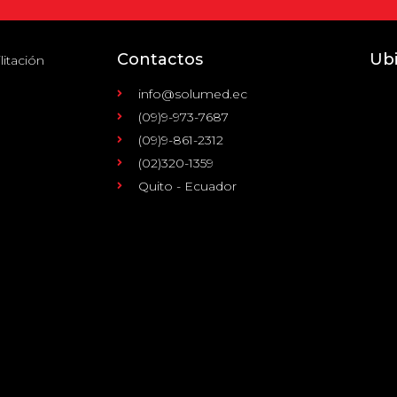
Contactos
Ub
litación
info@solumed.ec
(09)9-973-7687
(09)9-861-2312
(02)320-1359
Quito - Ecuador