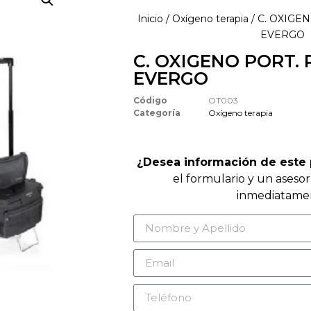
Inicio
/
Oxígeno terapia
/ C. OXIGE
EVERGO
C. OXIGENO PORT.
EVERGO
Código
OT003
Categoría
Oxígeno terapia
¿Desea información de este
el formulario y un aseso
inmediatame