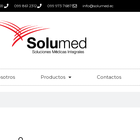
59
099 861 2312
099 973 7687
info@solumed.ec
sotros
Productos
Contactos