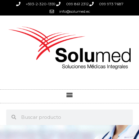
+593-2-320-1359
099 861 2312
099 973 7687
info@solumed.ec