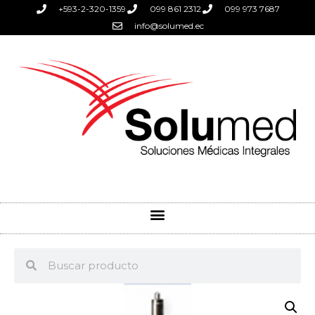
+593-2-320-1359
099 861 2312
099 973 7687
info@solumed.ec