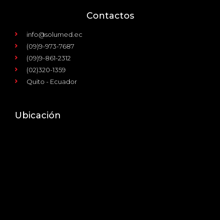
Contactos
info@solumed.ec
(09)9-973-7687
(09)9-861-2312
(02)320-1359
Quito - Ecuador
Ubicación