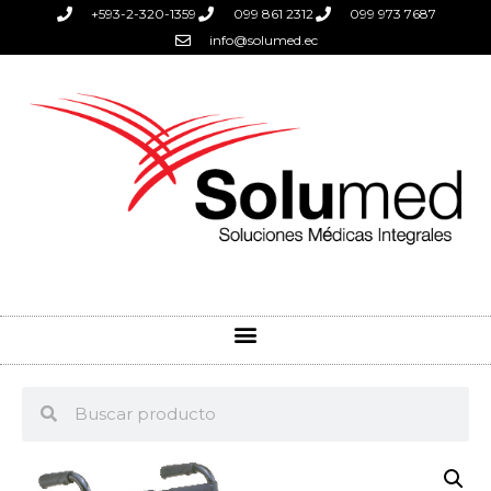
+593-2-320-1359
099 861 2312
099 973 7687
info@solumed.ec