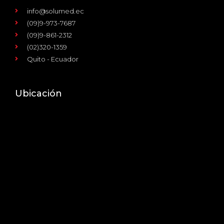
info@solumed.ec
(09)9-973-7687
(09)9-861-2312
(02)320-1359
Quito - Ecuador
Ubicación