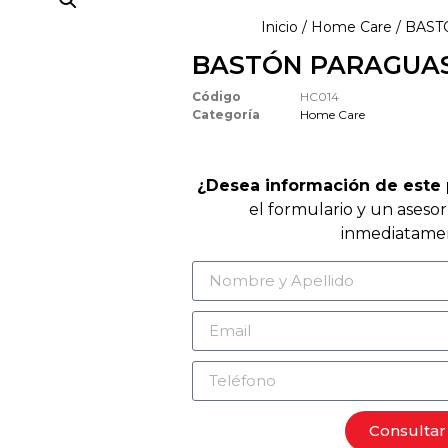
Inicio
/
Home Care
/ BAS
BASTÓN PARAGUA
Código
HC014
Categoría
Home Care
¿Desea información de este
el formulario y un aseso
inmediatame
Consultar