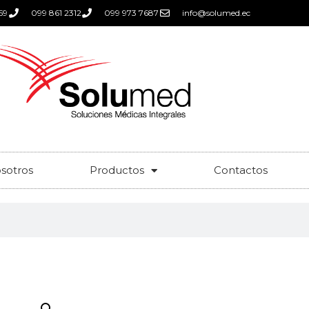
59
099 861 2312
099 973 7687
info@solumed.ec
sotros
Productos
Contactos