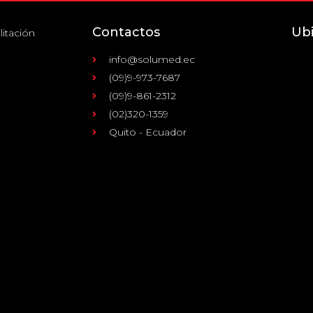
Contactos
Ub
litación
info@solumed.ec
(09)9-973-7687
(09)9-861-2312
(02)320-1359
Quito - Ecuador