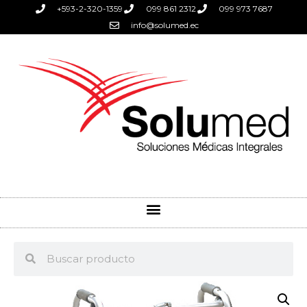
+593-2-320-1359
099 861 2312
099 973 7687
info@solumed.ec