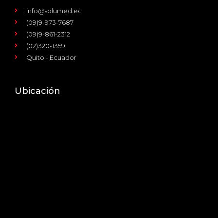
info@solumed.ec
(09)9-973-7687
(09)9-861-2312
(02)320-1359
Quito - Ecuador
Ubicación