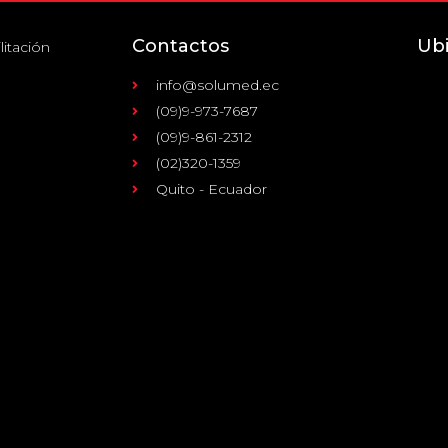
Contactos
Ub
litación
info@solumed.ec
(09)9-973-7687
(09)9-861-2312
(02)320-1359
Quito - Ecuador