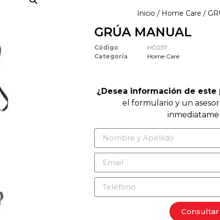
Inicio
/
Home Care
/ G
GRÚA MANUAL
Código
HC037
Categoría
Home Care
¿Desea información de este
el formulario y un aseso
inmediatame
Consultar