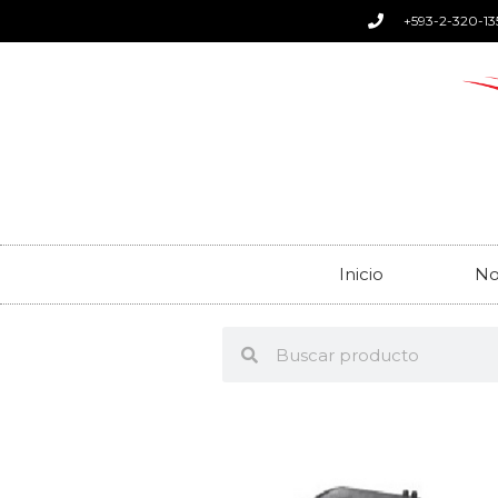
+593-2-320-13
Inicio
No