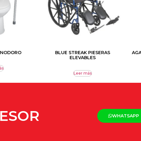
 INODORO
BLUE STREAK PIESERAS
AGA
ELEVABLES
ás
Leer más
SESOR
WHATSAPP