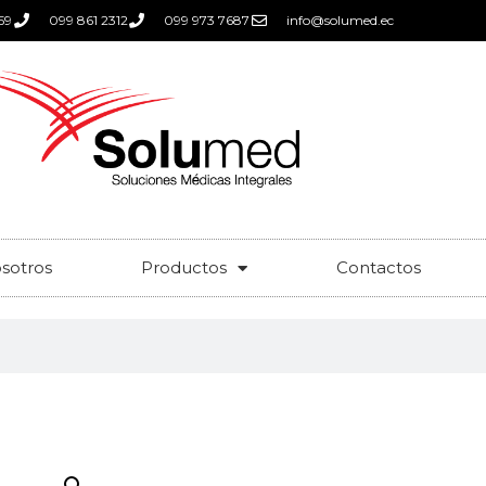
59
099 861 2312
099 973 7687
info@solumed.ec
sotros
Productos
Contactos