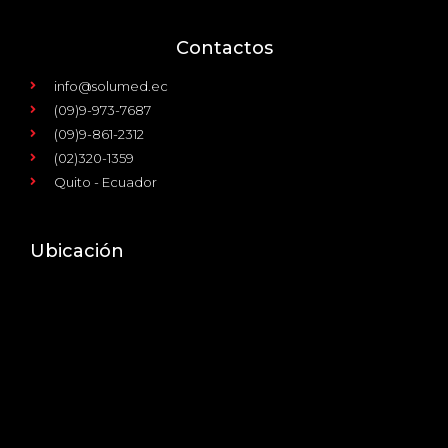
Contactos
info@solumed.ec
(09)9-973-7687
(09)9-861-2312
(02)320-1359
Quito - Ecuador
Ubicación