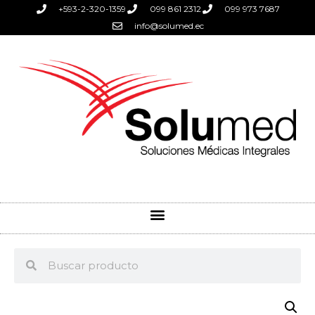
+593-2-320-1359
099 861 2312
099 973 7687
info@solumed.ec