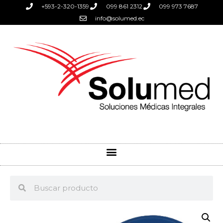
+593-2-320-1359
099 861 2312
099 973 7687
info@solumed.ec