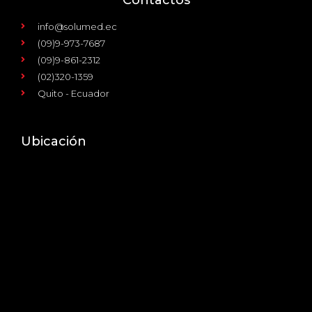
info@solumed.ec
(09)9-973-7687
(09)9-861-2312
(02)320-1359
Quito - Ecuador
Ubicación