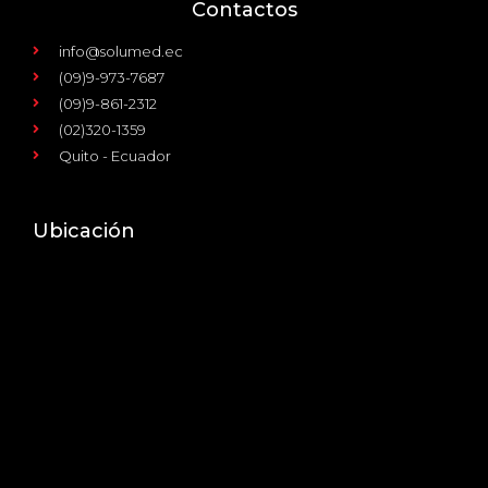
Contactos
info@solumed.ec
(09)9-973-7687
(09)9-861-2312
(02)320-1359
Quito - Ecuador
Ubicación