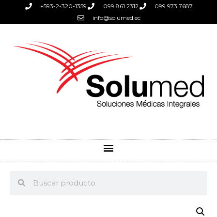
+593-2-320-1359
099 861 2312
099 973 7687
info@solumed.ec