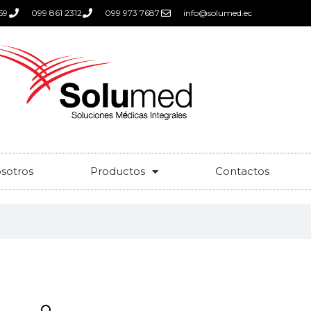
59
099 861 2312
099 973 7687
info@solumed.ec
sotros
Productos
Contactos