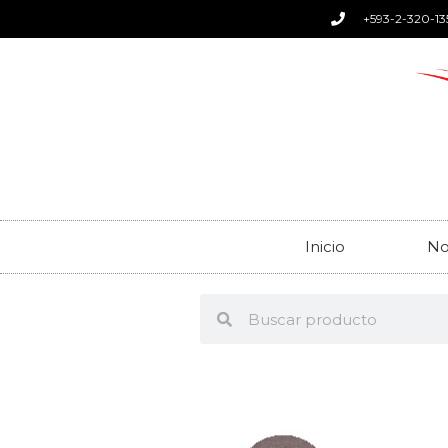
+593-2-320-13
Inicio
No