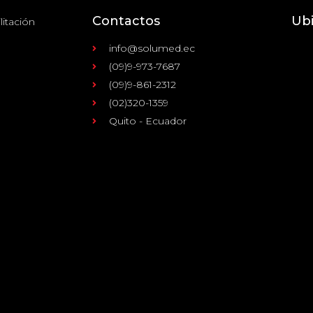
Contactos
Ub
litación
info@solumed.ec
(09)9-973-7687
(09)9-861-2312
(02)320-1359
Quito - Ecuador