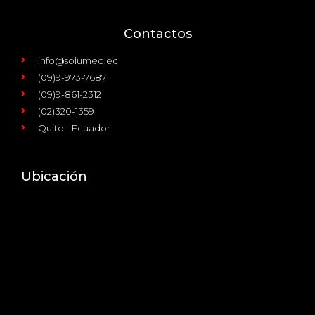
Contactos
info@solumed.ec
(09)9-973-7687
(09)9-861-2312
(02)320-1359
Quito - Ecuador
Ubicación