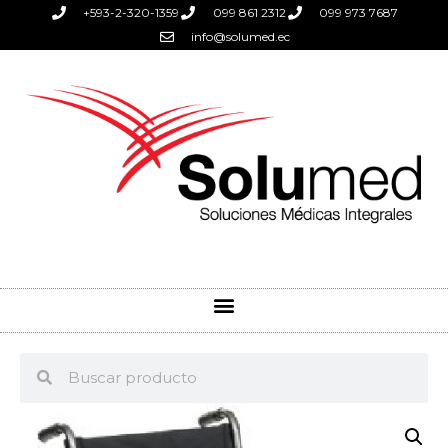
+593-2-320-1359
099 861 2312
099 973 7687
info@solumed.ec