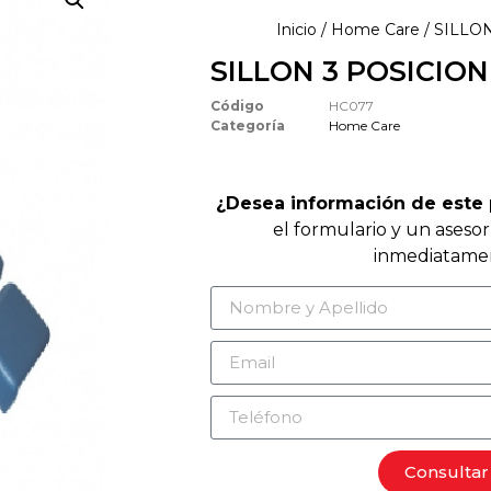
Inicio
/
Home Care
/ SILLO
SILLON 3 POSICION
Código
HC077
Categoría
Home Care
¿Desea información de este
el formulario y un aseso
inmediatame
Consultar