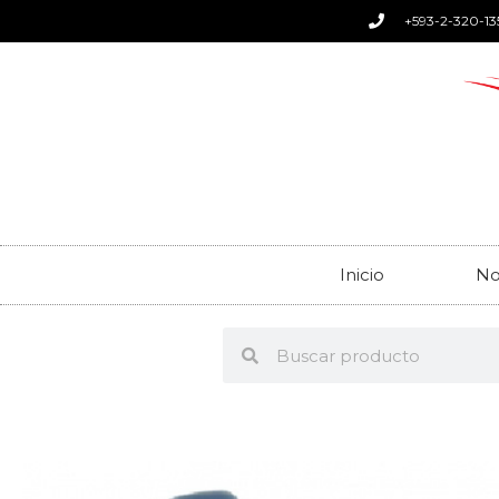
+593-2-320-13
Inicio
No