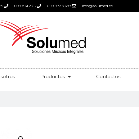
59
099 861 2312
099 973 7687
info@solumed.ec
sotros
Productos
Contactos