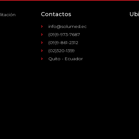
Contactos
Ub
litación
info@solumed.ec
(09)9-973-7687
(09)9-861-2312
(02)320-1359
Quito - Ecuador