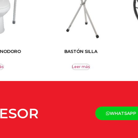
 INODORO
BASTÓN SILLA
ás
Leer más
SESOR
WHATSAPP