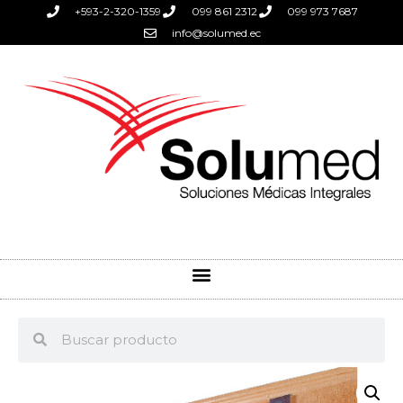
+593-2-320-1359
099 861 2312
099 973 7687
info@solumed.ec