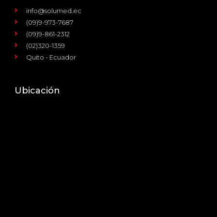
info@solumed.ec
(09)9-973-7687
(09)9-861-2312
(02)320-1359
Quito - Ecuador
Ubicación