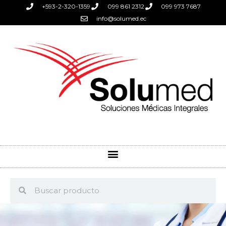
+593-2-320-1359
099 861 2312
099 973 7687
info@solumed.ec