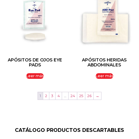
APÓSITOS DE OJOS EYE
APÓSITOS HERIDAS
PADS
ABDOMINALES
Leer más
Leer más
1
2
3
4
…
24
25
26
→
CATÁLOGO PRODUCTOS DESCARTABLES