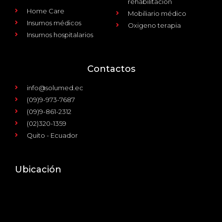
rehabilitación
Home Care
Mobiliario médico
Insumos médicos
Oxigeno terapia
Insumos hospitalarios
Contactos
info@solumed.ec
(09)9-973-7687
(09)9-861-2312
(02)320-1359
Quito - Ecuador
Ubicación