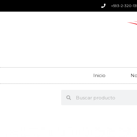
+593-2-320-13
Inicio
No