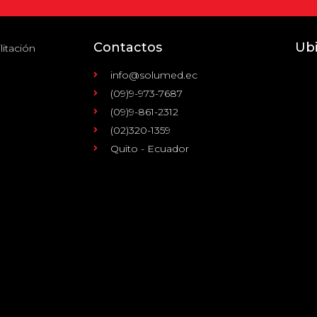
Contactos
Ub
litación
info@solumed.ec
(09)9-973-7687
(09)9-861-2312
(02)320-1359
Quito - Ecuador