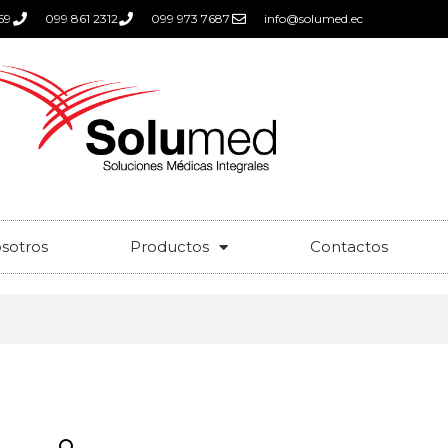
59
099 861 2312
099 973 7687
info@solumed.ec
sotros
Productos
Contactos