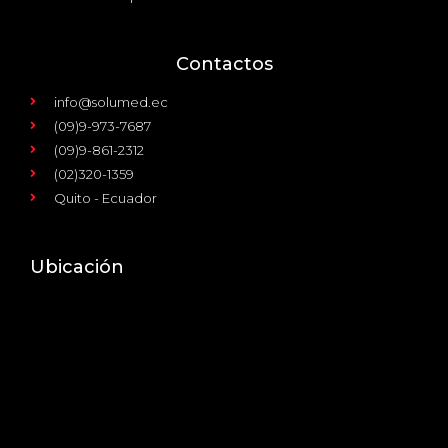
Contactos
info@solumed.ec
(09)9-973-7687
(09)9-861-2312
(02)320-1359
Quito - Ecuador
Ubicación