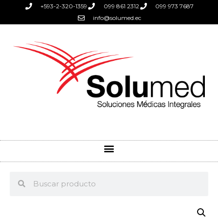
+593-2-320-1359
099 861 2312
099 973 7687
info@solumed.ec