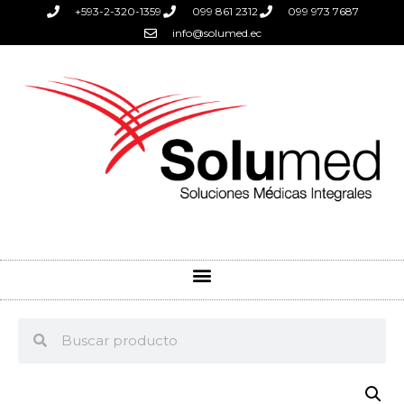
+593-2-320-1359
099 861 2312
099 973 7687
info@solumed.ec