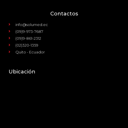
Contactos
info@solumed.ec
(09)9-973-7687
(09)9-861-2312
(02)320-1359
Quito - Ecuador
Ubicación