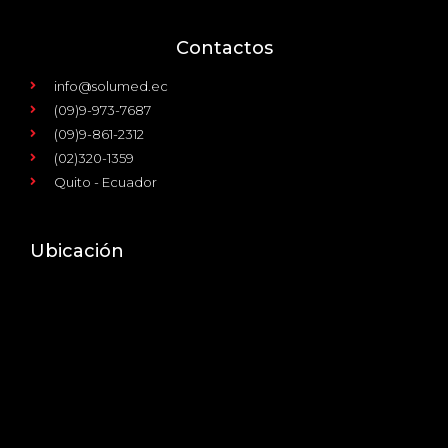
Contactos
info@solumed.ec
(09)9-973-7687
(09)9-861-2312
(02)320-1359
Quito - Ecuador
Ubicación