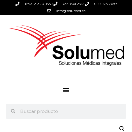
+593-2-320-1359
099 861 2312
099 973 7687
info@solumed.ec