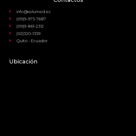
info@solumed.ec
(09)9-973-7687
(09)9-861-2312
(02)320-1359
Quito - Ecuador
Ubicación