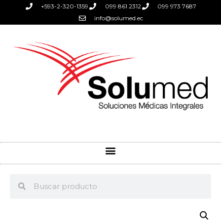
+593-2-320-1359
099 861 2312
099 973 7687
info@solumed.ec