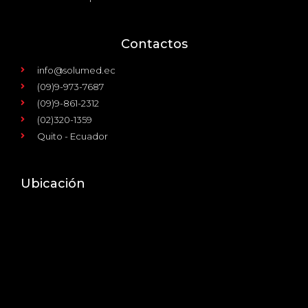
Contactos
info@solumed.ec
(09)9-973-7687
(09)9-861-2312
(02)320-1359
Quito - Ecuador
Ubicación