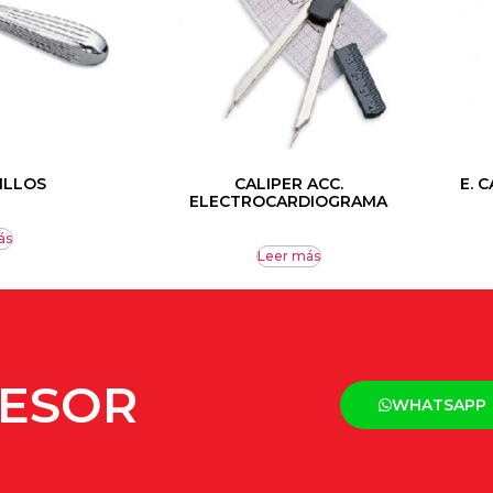
ILLOS
CALIPER ACC.
E. 
ELECTROCARDIOGRAMA
ás
Leer más
SESOR
WHATSAPP