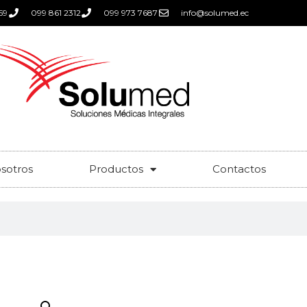
59
099 861 2312
099 973 7687
info@solumed.ec
sotros
Productos
Contactos