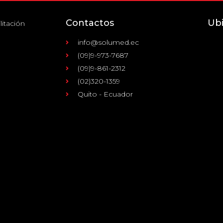
Contactos
Ub
litación
info@solumed.ec
(09)9-973-7687
(09)9-861-2312
(02)320-1359
Quito - Ecuador