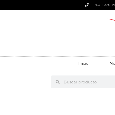
+593-2-320-13
Inicio
No