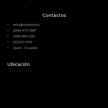
Contactos
info@solumed.ec
(09)9-973-7687
(09)9-861-2312
(02)320-1359
Quito - Ecuador
Ubicación