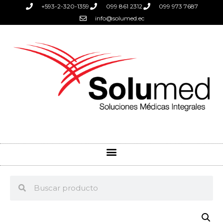
+593-2-320-1359
099 861 2312
099 973 7687
info@solumed.ec