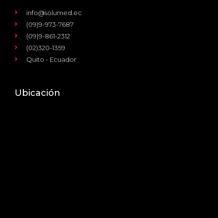
info@solumed.ec
(09)9-973-7687
(09)9-861-2312
(02)320-1359
Quito - Ecuador
Ubicación