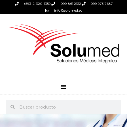
+593-2-320-1359
099 861 2312
099 973 7687
info@solumed.ec