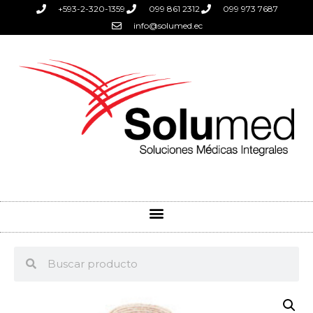
+593-2-320-1359
099 861 2312
099 973 7687
info@solumed.ec