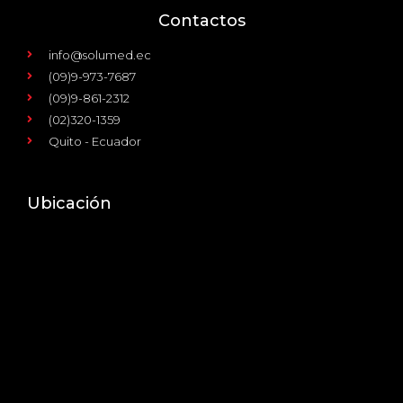
Contactos
info@solumed.ec
(09)9-973-7687
(09)9-861-2312
(02)320-1359
Quito - Ecuador
Ubicación