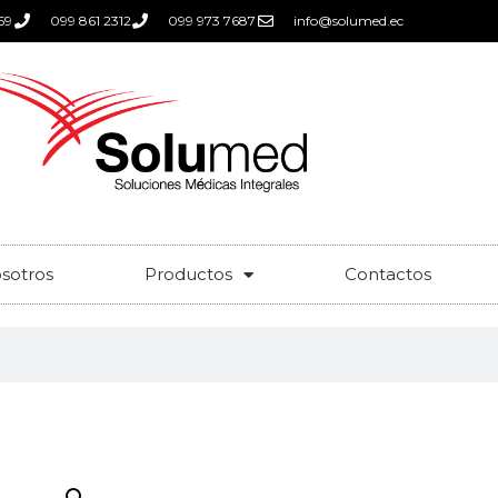
59
099 861 2312
099 973 7687
info@solumed.ec
sotros
Productos
Contactos