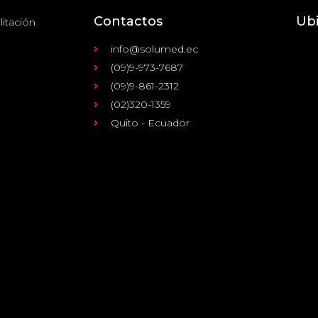
Contactos
Ub
litación
info@solumed.ec
(09)9-973-7687
(09)9-861-2312
(02)320-1359
Quito - Ecuador