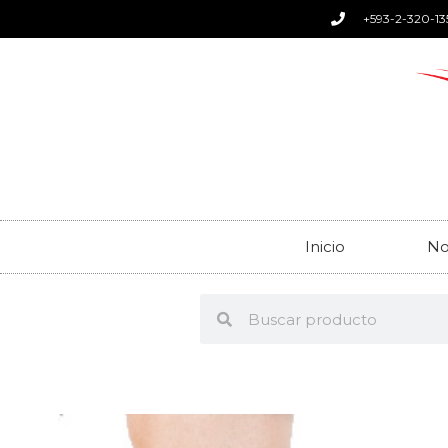
+593-2-320-13
Inicio
No