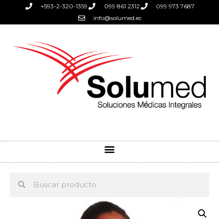
+593-2-320-1359
099 861 2312
099 973 7687
info@solumed.ec