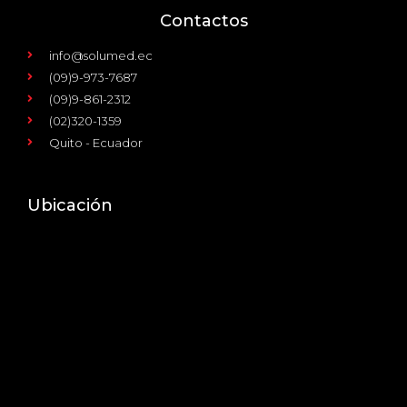
Contactos
info@solumed.ec
(09)9-973-7687
(09)9-861-2312
(02)320-1359
Quito - Ecuador
Ubicación