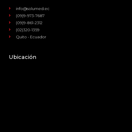
info@solumed.ec
(09)9-973-7687
(09)9-861-2312
(02)320-1359
Quito - Ecuador
Ubicación