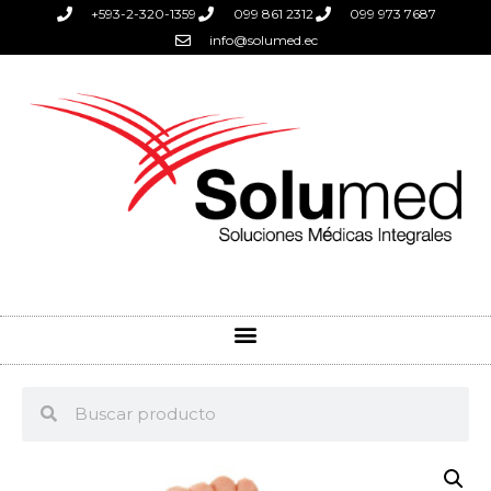
+593-2-320-1359
099 861 2312
099 973 7687
info@solumed.ec