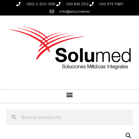
+593-2-320-1359
099 861 2312
099 973 7687
info@solumed.ec