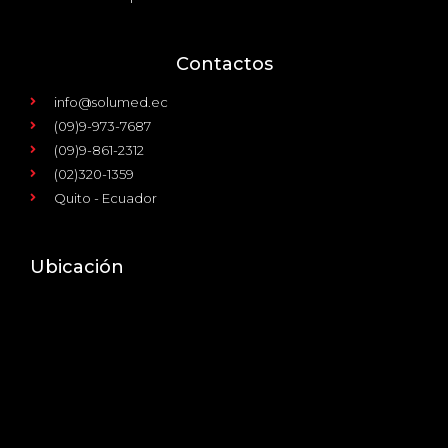
Contactos
info@solumed.ec
(09)9-973-7687
(09)9-861-2312
(02)320-1359
Quito - Ecuador
Ubicación