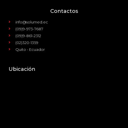
Contactos
info@solumed.ec
(09)9-973-7687
(09)9-861-2312
(02)320-1359
Quito - Ecuador
Ubicación