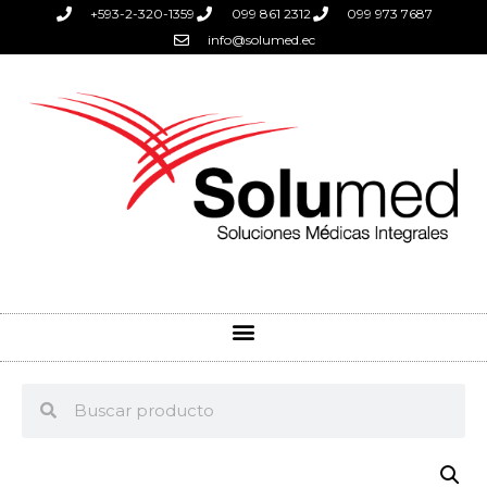
+593-2-320-1359
099 861 2312
099 973 7687
info@solumed.ec