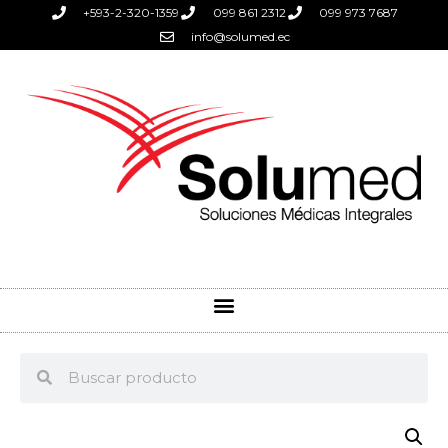
+593-2-320-1359
099 861 2312
099 973 7687
info@solumed.ec