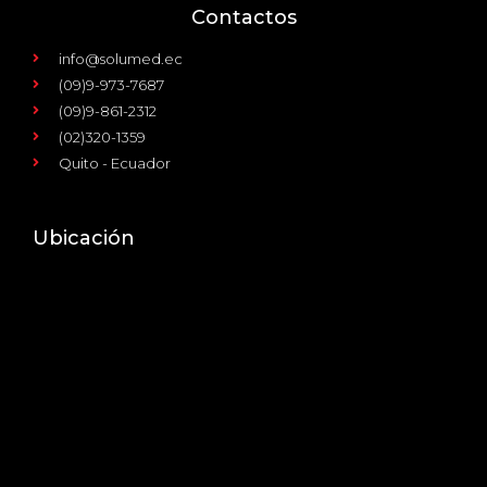
Contactos
info@solumed.ec
(09)9-973-7687
(09)9-861-2312
(02)320-1359
Quito - Ecuador
Ubicación