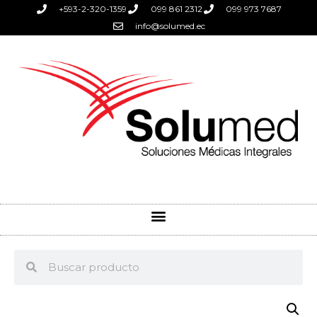
+593-2-320-1359
099 861 2312
099 973 7687
info@solumed.ec