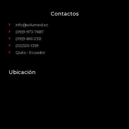
Contactos
info@solumed.ec
(09)9-973-7687
(09)9-861-2312
(02)320-1359
Quito - Ecuador
Ubicación