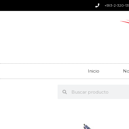
+593-2-320-13
Inicio
No