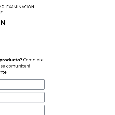
MP. EXAMINACION
LE
ON
 producto?
Complete
r se comunicará
nte