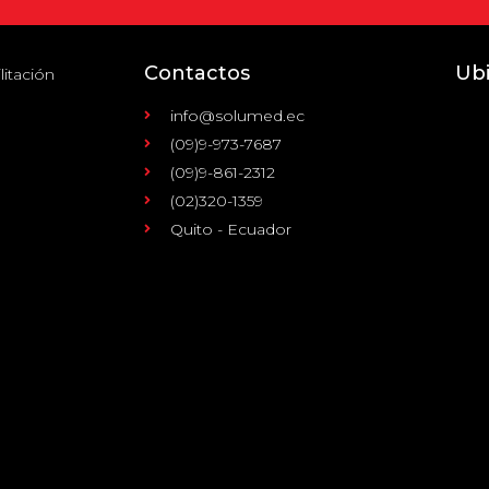
Contactos
Ub
litación
info@solumed.ec
(09)9-973-7687
(09)9-861-2312
(02)320-1359
Quito - Ecuador