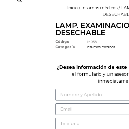
Inicio
/
Insumos médicos
/ LA
DESECHAB
LAMP. EXAMINACI
DESECHABLE
Código
IM058
Categoría
Insumos médicos
¿Desea información de este
el formulario y un aseso
inmediatame