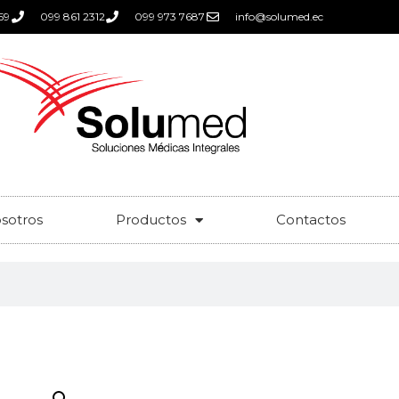
59
099 861 2312
099 973 7687
info@solumed.ec
sotros
Productos
Contactos