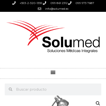
+593-2-320-1359
099 861 2312
099 973 7687
info@solumed.ec