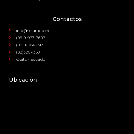
Contactos
info@solumed.ec
(09)9-973-7687
(09)9-861-2312
(02)320-1359
Quito - Ecuador
Ubicación