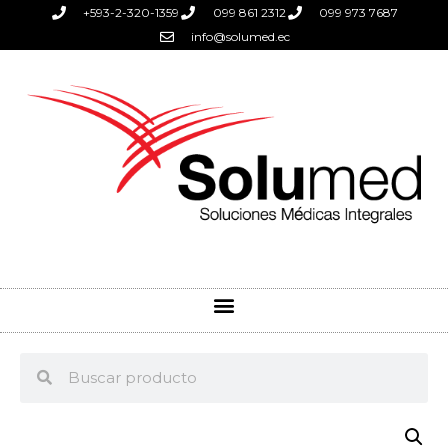
+593-2-320-1359
099 861 2312
099 973 7687
info@solumed.ec