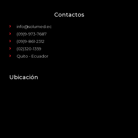
Contactos
info@solumed.ec
(09)9-973-7687
(09)9-861-2312
(02)320-1359
Quito - Ecuador
Ubicación