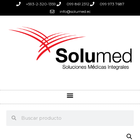
+593-2-320-1359
099 861 2312
099 973 7687
info@solumed.ec