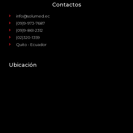
Contactos
info@solumed.ec
(09)9-973-7687
(09)9-861-2312
(02)320-1359
Quito - Ecuador
Ubicación