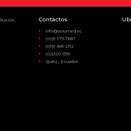
Contactos
Ub
litación
info@solumed.ec
(09)9-973-7687
(09)9-861-2312
(02)320-1359
Quito - Ecuador