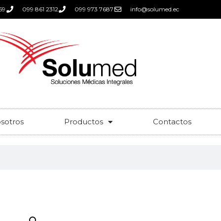
59
099 861 2312
099 973 7687
info@solumed.ec
sotros
Productos
Contactos