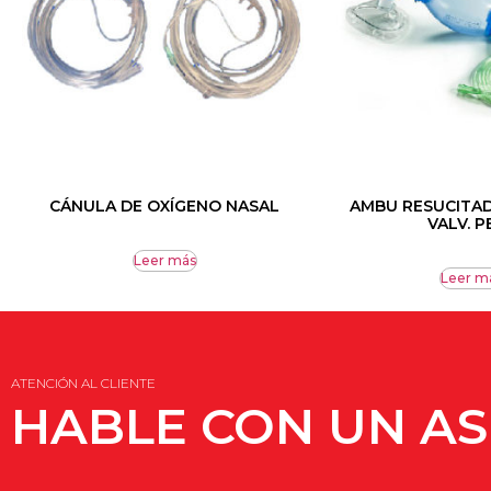
CÁNULA DE OXÍGENO NASAL
AMBU RESUCITA
VALV. P
Leer más
Leer m
ATENCIÓN AL CLIENTE
HABLE CON UN A