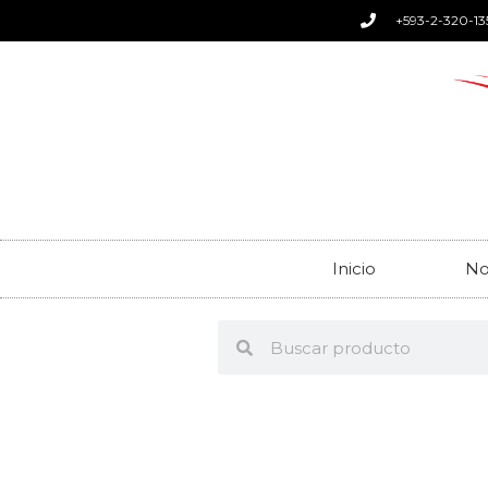
+593-2-320-13
Inicio
No