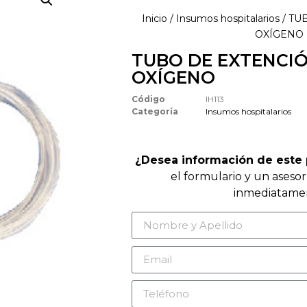
Inicio
/
Insumos hospitalarios
/ TU
OXÍGENO
TUBO DE EXTENCI
OXÍGENO
Código
IH113
Categoría
Insumos hospitalarios
¿Desea información de este
el formulario y un aseso
inmediatame