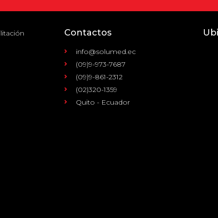
Contactos
Ub
litación
info@solumed.ec
(09)9-973-7687
(09)9-861-2312
(02)320-1359
Quito - Ecuador