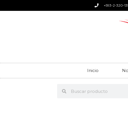
+593-2-320-13
Inicio
No