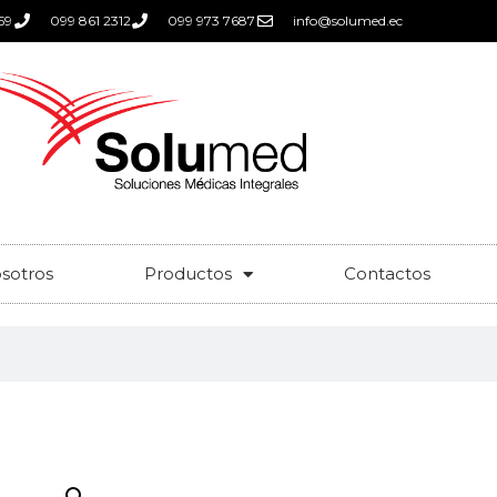
59
099 861 2312
099 973 7687
info@solumed.ec
sotros
Productos
Contactos