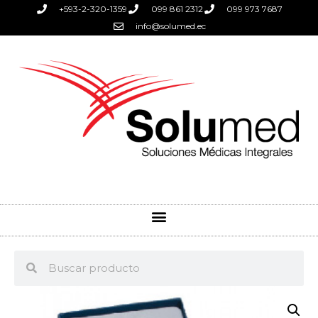
+593-2-320-1359
099 861 2312
099 973 7687
info@solumed.ec