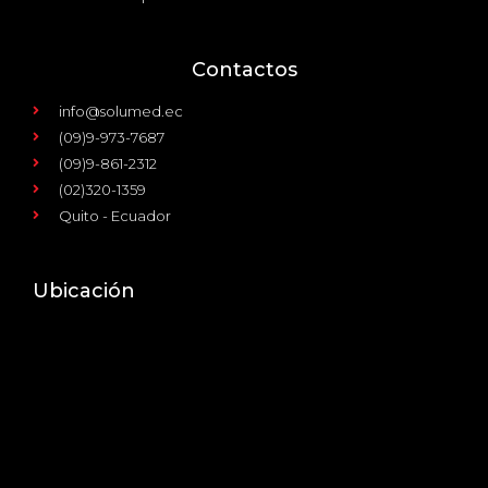
Contactos
info@solumed.ec
(09)9-973-7687
(09)9-861-2312
(02)320-1359
Quito - Ecuador
Ubicación