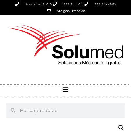
+593-2-320-1359
099 861 2312
099 973 7687
info@solumed.ec