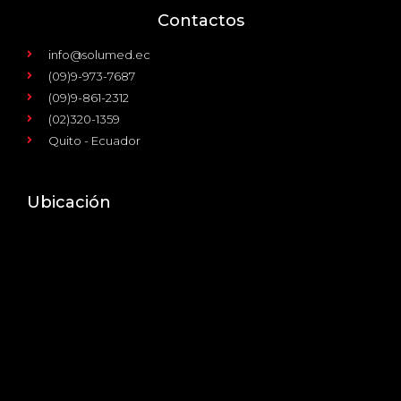
Contactos
info@solumed.ec
(09)9-973-7687
(09)9-861-2312
(02)320-1359
Quito - Ecuador
Ubicación