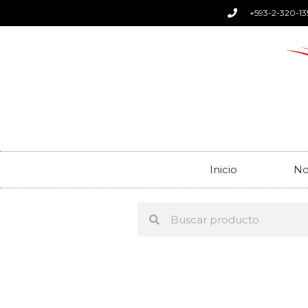
+593-2-320-13
Inicio
No