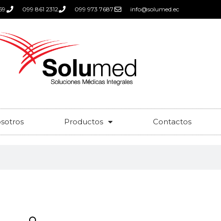
59
099 861 2312
099 973 7687
info@solumed.ec
sotros
Productos
Contactos