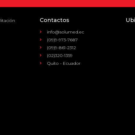
Contactos
Ub
litación
info@solumed.ec
(09)9-973-7687
(09)9-861-2312
(02)320-1359
Quito - Ecuador