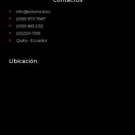
info@solumed.ec
(09)9-973-7687
(09)9-861-2312
(02)320-1359
Quito - Ecuador
Ubicación