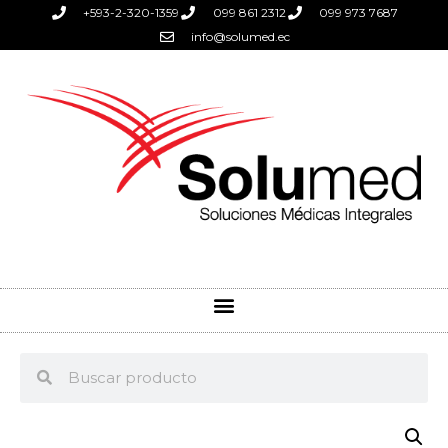
+593-2-320-1359
099 861 2312
099 973 7687
info@solumed.ec