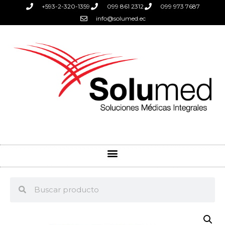
+593-2-320-1359
099 861 2312
099 973 7687
info@solumed.ec