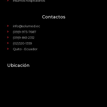
Insumos hospitalarios
Contactos
info@solumed.ec
(09)9-973-7687
(09)9-861-2312
(02)320-1359
Quito - Ecuador
Ubicación