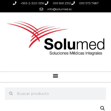
+593-2-320-1359
099 861 2312
099 973 7687
info@solumed.ec