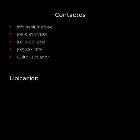
Contactos
info@solumed.ec
(09)9-973-7687
(09)9-861-2312
(02)320-1359
Quito - Ecuador
Ubicación