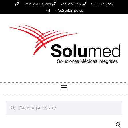
+593-2-320-1359
099 861 2312
099 973 7687
info@solumed.ec