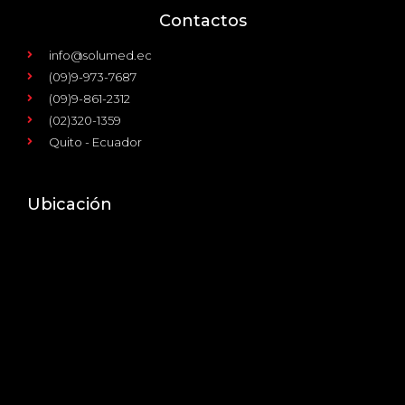
Contactos
info@solumed.ec
(09)9-973-7687
(09)9-861-2312
(02)320-1359
Quito - Ecuador
Ubicación